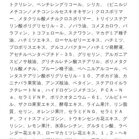
トクリレン、ペンチレングリコール、シリカ、（ビニルジ
メチコン／メチコンシルセスキオキサン）クロスポリマ
ー、メタクリル酸メチルクロスポリマー、トリイソステア
リン酸ポリグリセリル－２、ノバラ油、コメヌカロウ、パ
ラフィン、トコフェロール、スクワラン、マカデミア種子
油、ハチミツエキス、ローヤルゼリーエキス、ハチミツ、
プロポリスエキス、グルコノバクター／ハチミツ発酵液、
アセチルペンタペプチド－３５、グリセリン、アルガニア
スピノサ核油、グリチルレチン酸ステアリル、ポリメタク
リル酸メチル、プルーン種子油、ベヘニルアルコール、ペ
ンタステアリン酸ポリグリセリル－１０、アボカド油、カ
ニナバラ果実油、アンズ核油、ベタイン、ステアロイルラ
クチレートＮａ、ハイドロゲンジメチコン、ＰＣＡ－Ｎ
ａ、セラミドＮＰ、ポリクオタニウム－６１、ソルビトー
ル、ザクロ果実エキス、酵母エキス、ライム果汁、リン脂
質、セリン、オレンジ果汁、セラミドＮＧ、セラミドＡ
Ｐ、フィトスフィンゴシン、トウキンセンカ花エキス、グ
リシン、レモン果汁、水添レシチン、グルタミン酸、ラベ
ンダー花エキス、ローマカミツレ花エキス、１，２－ヘキ