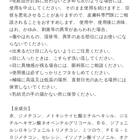
○化粧品がお肌に合わないとき即ち次のような場合には、
使用を中止してください。 そのまま使用を続けますと、症
状を悪化させることがありますので、皮膚科専門医にご相
談されることをおすすめします。 使用中、使用後に赤味、
はれ、かゆみ、刺激等の異常があらわれた場合。
○傷やはれもの、湿疹等、異常のある部位にはお使いにな
らないでください。
○出来るだけ目に入らないようにご注意ください。
○目に入ったときは、こすらず洗い流してください。
○目に異物感が残る場合には、眼科医にご相談ください。
○使用後は必ずしっかりとフタをしめてください。
○極端に高温又は低温の場所、直射日光のあたる場所には
保管しないでください。
○乳幼児の手の届かない所に保管ください。
【全成分】
水、ジメチコン、メトキシケイヒ酸エチルヘキシル、ジエ
チルヘキサン酸ネオペンチルグリコール、ＢＧ、ジフェニ
ルシロキシフェニルトリメチコン、ミツロウ、ＰＥＧ－１
０ジメチコン、セレシン、イソノナン酸イソノニル、オク