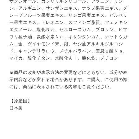
サンジオール、カプリリルグリコール、アラニン、リシ
ン、アルギニン、サンザシエキス、ナツメ果実エキス、グ
レープフルーツ果実エキス、リンゴ果実エキス、ビルベリ
ー果実エキス、トレオニン、スフィンゴ脂質、フェノキシ
エタノール、塩化Ｎａ、セルロースガム、プロリン、ヒマ
ワリ種子油、炭酸水素Ｎａ、キサンタンガム、ナットウガ
ム、金、ダイヤモンド末、銀、ヤシ油アルキルグルコシ
ド、キャンデリラロウ、メチルパラベン、安息香酸Ｎａ、
マイカ、酸化チタン、水酸化Ａｌ、酸化鉄、メチコン
※商品の改良や表示方法の変更などにともない、成分や表
示内容などが変わる場合があります。ご購入、ご使用の際
には、商品に表示されている内容をご覧ください。
【原産国】
日本製