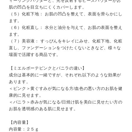
ィーリングパウダーと、光を反射するビーズパウダーがお
肌の凹凸を目立ちにくくカバーします。
（５）化粧下地： お肌の凹凸を整えて、表面を滑らかにし
ます。
（６）化粧直し： 水分と油分を与えて、お肌の表面を整え
ます。
（７）美容液： すっぴんをキレイにみせ、化粧下地、化粧
直し、ファンデーションをつけたくないときなど、様々な
場面で活躍する商品です。
【ミエルボーテピンクとバニラの違い】
成分は基本的に一緒ですが、それぞれ以下のような効果が
あります。
＜ピンク＞黄ぐすみが気になる方/血色の悪い方のお肌を健
康的に見せます。
＜バニラ＞赤みが気になる/日焼け肌を美白に見せたい方の
お肌を透明感のある肌に見せます。
【内容量】
内容量：２５ｇ