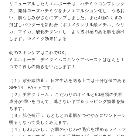
リニューアルしたミエルボーテは、ハチミツコンプレック
ス、発酵ローズハチミツをナノエマルション化し、うるお
い、肌なじみがさらにアップしました。また4種のくすみ
飛ばしパウダーを新配合（ポリメタクリル酸メチル、シリ
カ、マイカ、酸化チタン）し、より透明感のある肌を演出
します。※メイク効果による
朝のスキンケアはこれでOK。
ミエルボーテ デイタイムスキンケアペーストはなんと１
つで７役もの働きをいたします！
（１）紫外線防止： 日常生活を送る上では十分な値である
SPF14、PA＋＋です。
（２）美容クリーム： こだわりのオイルと63種類の美容
成分が潤いを与えて、逃さないギブ＆ラッピング効果を持
ちます。
（３）肌色補正： もともとの素肌がつややかにワントーン
明るくなって美しくみえます。
（４）しわぼかし： お肌の小じわや毛穴を埋めるライトフ