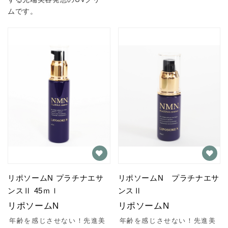
ムです。
リポソームN プラチナエサ
リポソームN プラチナエサ
ンスⅡ 45ｍｌ
ンスⅡ
リポソームN
リポソームN
年齢を感じさせない！先進美
年齢を感じさせない！先進美