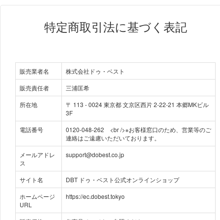
特定商取引法に基づく表記
販売業者名
株式会社ドゥ・ベスト
販売責任者
三浦匡希
所在地
〒
113
-
0024
東京都 文京区西片 2-22-21 本郷MKビル
3F
電話番号
0120-048-262 <br />※お客様窓口のため、営業等のご
連絡はご遠慮いただいております。
メールアドレ
support@dobest.co.jp
ス
サイト名
DBT ドゥ・ベスト公式オンラインショップ
ホームページ
https://ec.dobest.tokyo
URL